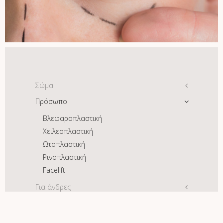
Σώμα
Πρόσωπο
Γάμπες
Αυξητική στήθους
Βλεφαροπλαστική
Ανόρθωση στήθους
Χειλεοπλαστική
Μείωση στήθους
Ωτοπλαστική
Κοιλιοπλαστική
Ρινοπλαστική
Αποκατάσταση σε απώλεια κιλών
Facelift
Για άνδρες
Πλαστική χειρουργική σώματος
Γυναικομαστία